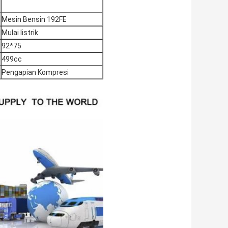
Mesin Bensin 192FE
Mulai listrik
92*75
499cc
Pengapian Kompresi