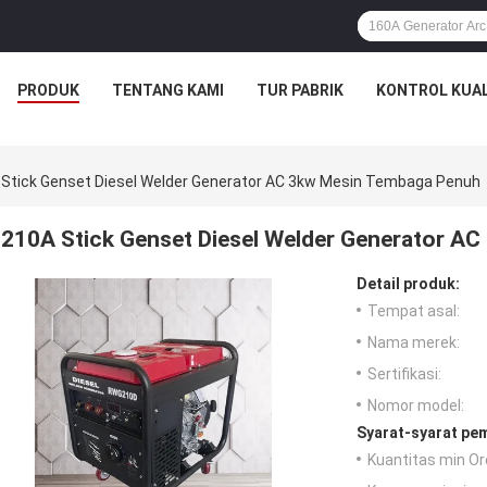
PRODUK
TENTANG KAMI
TUR PABRIK
KONTROL KUAL
 Stick Genset Diesel Welder Generator AC 3kw Mesin Tembaga Penuh
210A Stick Genset Diesel Welder Generator A
Detail produk:
Tempat asal:
Nama merek:
Sertifikasi:
Nomor model:
Syarat-syarat pe
Kuantitas min Or