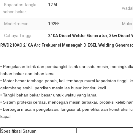
Kapasitas tangki
12.5L
wada
bahan bakar:
Model mesin:
192FE
Mulai
Cahaya Tinggi:
210A Diesel Welder Generator
,
3kw Diesel 
RWD210AC 210A Arc Frekuensi Menengah DIESEL Welding Generat
• Pengelasan listrik dan pembangkit listrik dari satu mesin, meningkatka
bahan bakar dan tahan lama
• Motor besar tembaga penuh, koil tembaga murni kepadatan tinggi, kon
gelombang stabil, percikan mesin las busur kontinu kecil
• Tangki bahan bakar besar untuk waktu yang lama
• Sistem proteksi cerdas, mencegah mesin terbakar, proteksi kelebihan
• Berbagai macam pengelasan, fungsional, pemeliharaan konstruksi luar
kapal
Spesifikasi Satuan