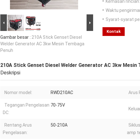
Kemasan rincian:
Waktu pengirima
Syarat-syarat p
Kontak
Gambar besar :
210A Stick Genset Diesel
Welder Generator AC 3kw Mesin Tembaga
Penuh
210A Stick Genset Diesel Welder Generator AC 3kw Mesin
Deskripsi
Nomor model:
RWD210AC
Arus 
Tegangan Pengelasan
70-75V
Kelua
DC:
Rentang Arus
50-210A
Siklu
Pengelasan:
amp te