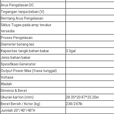
Arus Pengelasan DC
Tegangan tanpa beban (V)
Rentang Arus Pengelasan
Siklus Tugas pada amp terukur
tersedia
Proses Pengelasan
Diameter batang las:
Kapasitas tangki bahan bakar
3.3gal
Jenis bahan bakar
Spesifikasi Generator
Output Power Max (frasa tunggal)
Voltase
Wadah
Dimensi & Berat
Ukuran karton (mm)
28.35*20.87*25.20in
Berat Bersih / Kotor (kg)
238/247Ib
Jumlah 20"/40"/40"H