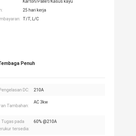
Karton/Pallet/Kasus kayu
n:
25 hari kerja
embayaran:
T/T, L/C
 Tembaga Penuh
Pengelasan DC:
210A
AC 3kw
ran Tambahan:
s Tugas pada
60% @210A
rukur tersedia: