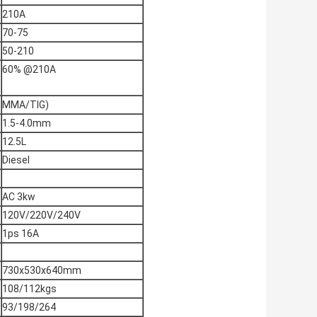
210A
70-75
50-210
60% @210A
MMA/TIG)
1.5-4.0mm
12.5L
Diesel
AC 3kw
120V/220V/240V
1ps 16A
730x530x640mm
108/112kgs
93/198/264