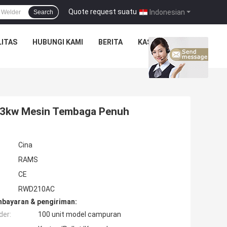
Quote request suatu
|
Indonesian
Search
ITAS
HUBUNGI KAMI
BERITA
KASUS
C 3kw Mesin Tembaga Penuh
Cina
RAMS
CE
RWD210AC
mbayaran & pengiriman:
der:
100 unit model campuran