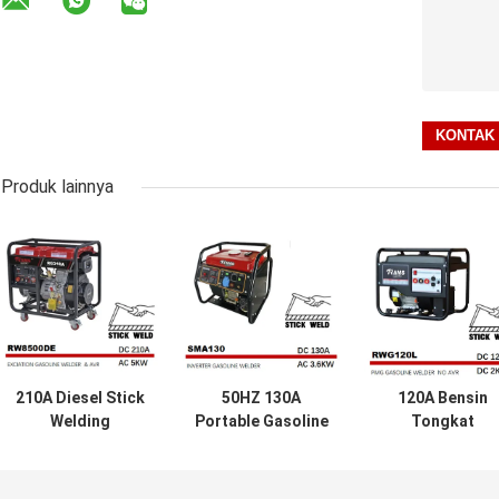
Produk lainnya
210A Diesel Stick
50HZ 130A
120A Bensin
Welding
Portable Gasoline
Tongkat
Generator
Welder Mesin las
Pengelasan
Eksitasi Listrik
tongkat SMAW
Generator 2kw
Mulai AC 5kw
33kg Berat
Frekuensi