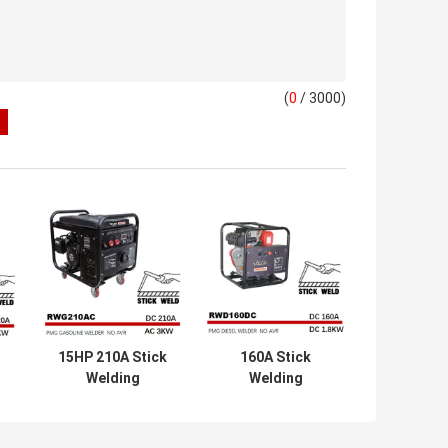
(
0
/ 3000)
15HP 210A Stick
160A Stick
Welding
Welding
Generator Sistem
Generator DC
CDI SMAW Stick
1.8kw PMG Diesel
Welder
Frekuensi