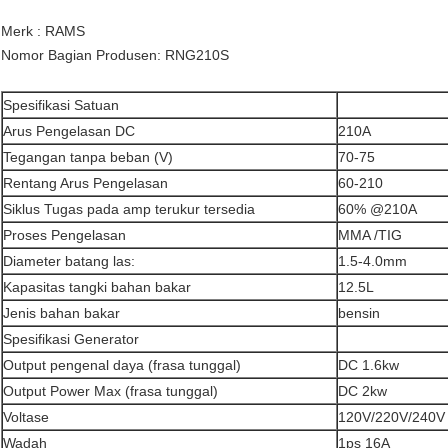
Merk : RAMS
Nomor Bagian Produsen: RNG210S
Spesifikasi Satuan
Arus Pengelasan DC
210A
Tegangan tanpa beban (V)
70-75
Rentang Arus Pengelasan
60-210
Siklus Tugas pada amp terukur tersedia
60% @210A
Proses Pengelasan
MMA /TIG
Diameter batang las:
1.5-4.0mm
Kapasitas tangki bahan bakar
12.5L
Jenis bahan bakar
bensin
Spesifikasi Generator
Output pengenal daya (frasa tunggal)
DC 1.6kw
Output Power Max (frasa tunggal)
DC 2kw
Voltase
120V/220V/240V
Wadah
1ps 16A