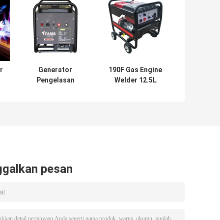
r
Generator
190F Gas Engine
Pengelasan
Welder 12.5L
in
Bensin 160A
Tangki Bahan
et
Mesin Gas 170F
Bakar Mesin Las
PMG Tipe B Recoil
Bertenaga Gas
start
ggalkan pesan