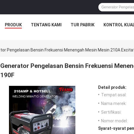
PRODUK
TENTANG KAMI
TUR PABRIK
KONTROL KUAL
tor Pengelasan Bensin Frekuensi Menengah Mesin Mesin 210A Excita
Generator Pengelasan Bensin Frekuensi Menen
190F
Detail produk:
Tempat asal:
Nama merek:
Sertifikasi:
Nomor model:
Syarat-syarat pe