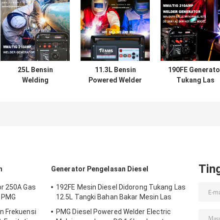
25L Bensin
11.3L Bensin
190FE Generato
Welding
Powered Welder
Tukang Las
Generator 250A
120A DC Magnet
Bertenaga Bens
Gas Powered
Permanen Tipe L
210A PMG Magn
Medium
Gas Driven
Permanen
Frequency PMG
Welders
Tin
n
Generator Pengelasan Diesel
or 250A Gas
192FE Mesin Diesel Didorong Tukang Las
y PMG
12.5L Tangki Bahan Bakar Mesin Las
n Frekuensi
PMG Diesel Powered Welder Electric