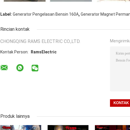
,
Label:
Generator Pengelasan Bensin 160A
Generator Magnet Perma
Rincian kontak
CHONGQING RAMS ELECTRIC CO.,LTD.
Mengirimk
Kontak Person:
RamsElectric
Produk lainnya