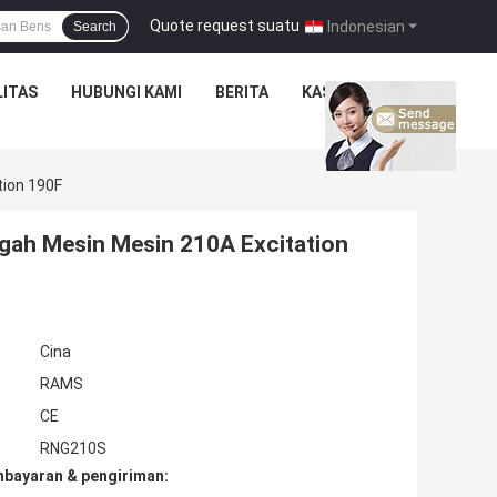
Quote request suatu
|
Indonesian
Search
ITAS
HUBUNGI KAMI
BERITA
KASUS
tion 190F
gah Mesin Mesin 210A Excitation
Cina
RAMS
CE
RNG210S
mbayaran & pengiriman: