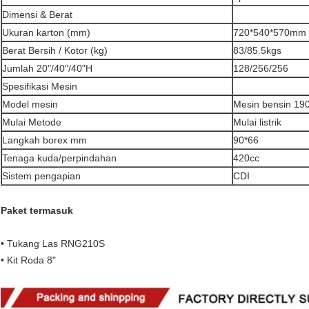
Dimensi & Berat
Ukuran karton (mm)
720*540*570mm
Berat Bersih / Kotor (kg)
83/85.5kgs
Jumlah 20"/40"/40"H
128/256/256
Spesifikasi Mesin
Model mesin
Mesin bensin 19
Mulai Metode
Mulai listrik
Langkah borex mm
90*66
Tenaga kuda/perpindahan
420cc
Sistem pengapian
CDI
Paket termasuk
• Tukang Las RNG210S
• Kit Roda 8"