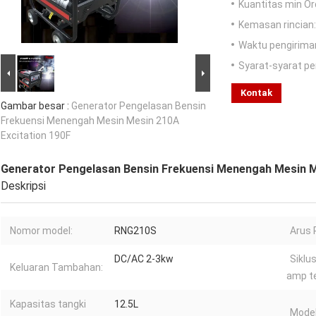
Kuantitas min Or
Kemasan rincian:
Waktu pengirima
Syarat-syarat p
Kontak
Gambar besar :
Generator Pengelasan Bensin
Frekuensi Menengah Mesin Mesin 210A
Excitation 190F
Generator Pengelasan Bensin Frekuensi Menengah Mesin M
Deskripsi
Nomor model:
RNG210S
Arus 
DC/AC 2-3kw
Siklu
Keluaran Tambahan:
amp te
Kapasitas tangki
12.5L
Model