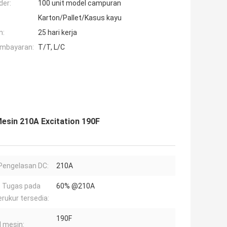
der:
100 unit model campuran
Karton/Pallet/Kasus kayu
n:
25 hari kerja
embayaran:
T/T, L/C
esin 210A Excitation 190F
Pengelasan DC:
210A
s Tugas pada
60% @210A
rukur tersedia:
190F
 mesin: