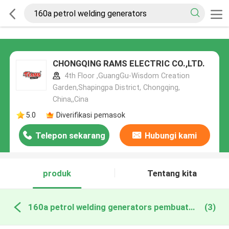
CHONGQING RAMS ELECTRIC CO.,LTD.
4th Floor ,GuangGu-Wisdom Creation
Garden,Shapingpa District, Chongqing,
China,,Cina
5.0
Diverifikasi pemasok
Telepon sekarang
Hubungi kami
produk
Tentang kita
160a petrol welding generators pembuatan online
(3)