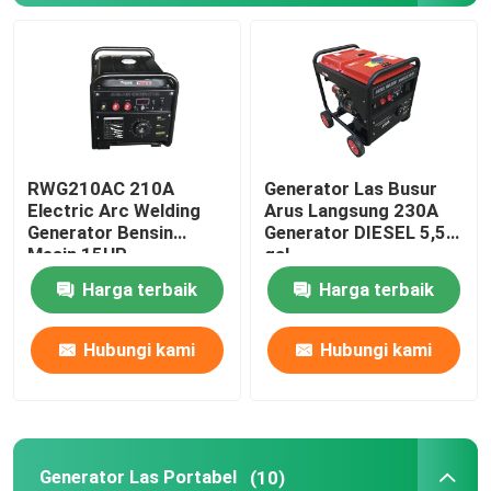
Generator Pengelasan Busur
Generator Las Portabel
RWG210AC 210A
Generator Las Busur
Tongkat Pengelasan Generator
Electric Arc Welding
Arus Langsung 230A
Generator Bensin
Generator DIESEL 5,5
Mesin 15HP
gal
Tukang Las yang Digerakkan Mesin
Harga terbaik
Harga terbaik
Generator Listrik Portabel
Hubungi kami
Hubungi kami
Generator Inverter Digital
Pembangkit Listrik Senyap
Generator Las Portabel
(10)