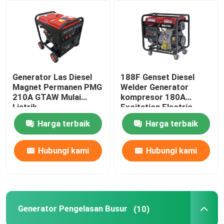
Tur Pabrik
Kontrol kualitas
Generator Las Diesel
188F Genset Diesel
Magnet Permanen PMG
Welder Generator
Hubungi kami
210A GTAW Mulai
kompresor 180A
Listrik
Excitation Electric
Start
Harga terbaik
Harga terbaik
Berita
Hubungi kami
Hubungi kami
kasus
Generator Pengelasan Bensin
Generator Pengelasan Busur
(10)
Generator Pengelasan Diesel