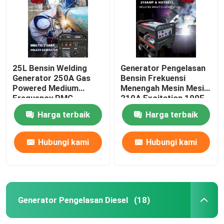
25L Bensin Welding
Generator Pengelasan
Generator 250A Gas
Bensin Frekuensi
Powered Medium
Menengah Mesin Mesin
Frequency PMG
210A Excitation 190F
Harga terbaik
Harga terbaik
Hubungi kami
Hubungi kami
Rumah
Produk
Generator Pengelasan Diesel
(18)
Tentang kami