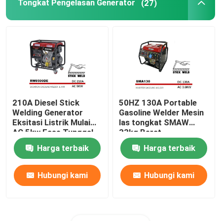
Tongkat Pengelasan Generator
(27)
210A Diesel Stick
50HZ 130A Portable
Welding Generator
Gasoline Welder Mesin
Eksitasi Listrik Mulai
las tongkat SMAW
AC 5kw Fase Tunggal
33kg Berat
Harga terbaik
Harga terbaik
Hubungi kami
Hubungi kami