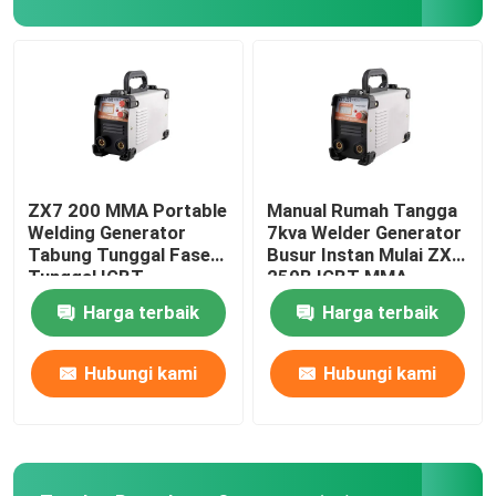
Generator Watt Tinggi
Pembangkit Listrik Cadangan Portabel
Generator Tukang Las Inverter
ZX7 200 MMA Portable
Manual Rumah Tangga
Welding Generator
7kva Welder Generator
Tabung Tunggal Fase
Busur Instan Mulai ZX7
Anakan Daya Mini
Tunggal IGBT
250B IGBT MMA
Harga terbaik
Harga terbaik
Pompa Pemadam Kebakaran
Hubungi kami
Hubungi kami
Troli Keranjang Lipat