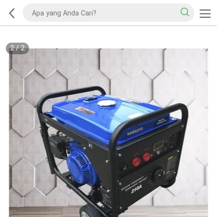
2
/
2