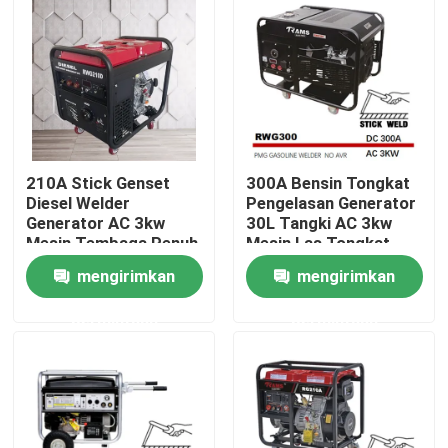
210A Stick Genset
300A Bensin Tongkat
Diesel Welder
Pengelasan Generator
Generator AC 3kw
30L Tangki AC 3kw
Mesin Tembaga Penuh
Mesin Las Tongkat
mengirimkan
mengirimkan
Rumah
permintaan
permintaan
Tentang kita
Kontak