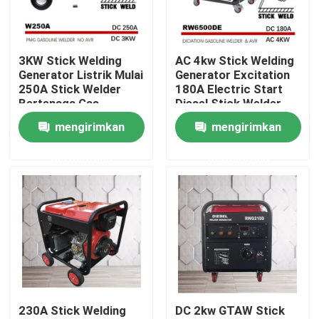
Produk
3KW Stick Welding
AC 4kw Stick Welding
Generator Listrik Mulai
Generator Excitation
Tampilan VR
250A Stick Welder
180A Electric Start
Bertenaga Gas
Diesel Stick Welder
mengirimkan
mengirimkan
Generator Pengelasan Bensin
permintaan
permintaan
Generator Pengelasan Diesel
Generator Pengelasan Busur
Generator Las Portabel
230A Stick Welding
DC 2kw GTAW Stick
Tongkat Pengelasan Generator