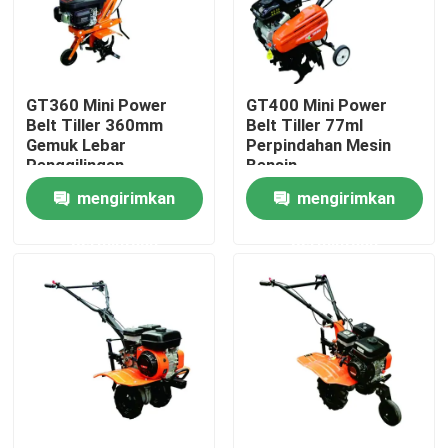
Tur Pabrik
GT360 Mini Power
GT400 Mini Power
Kontrol kualitas
Belt Tiller 360mm
Belt Tiller 77ml
Gemuk Lebar
Perpindahan Mesin
Penggilingan
Bensin
Hubungi kami
mengirimkan
mengirimkan
permintaan
permintaan
Berita
kasus
Generator Pengelasan Bensin
Generator Pengelasan Diesel