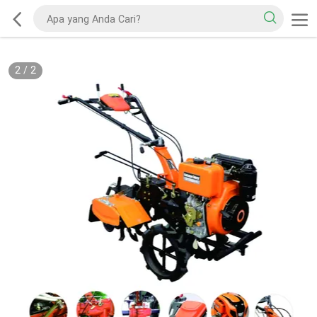
2
/
2