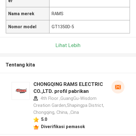
er
Nama merek
RAMS
Nomor model
GT1350D-5
Lihat Lebih
Tentang kita
CHONGQING RAMS ELECTRIC
CO.,LTD. profil pabrikan
4th Floor ,GuangGu-Wisdom
Creation Garden,Shapingpa District,
Chongqing, China, ,Cina
5.0
Diverifikasi pemasok