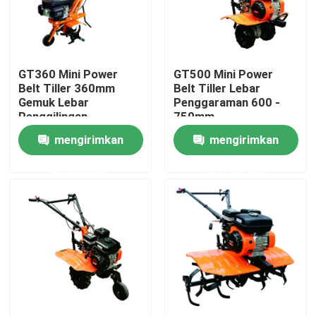
Produk
GT360 Mini Power
GT500 Mini Power
Generator Pengelasan Bensin
Belt Tiller 360mm
Belt Tiller Lebar
Gemuk Lebar
Penggaraman 600 -
Penggilingan
750mm
Generator Pengelasan Diesel
mengirimkan
mengirimkan
permintaan
permintaan
Generator Pengelasan Busur
Generator Las Portabel
Tongkat Pengelasan Generator
Tukang Las yang Digerakkan Mesin