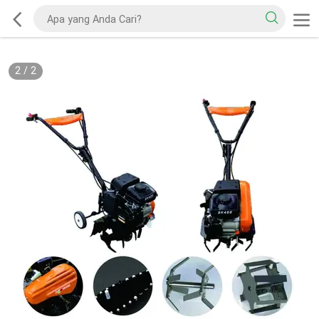
2
/
2