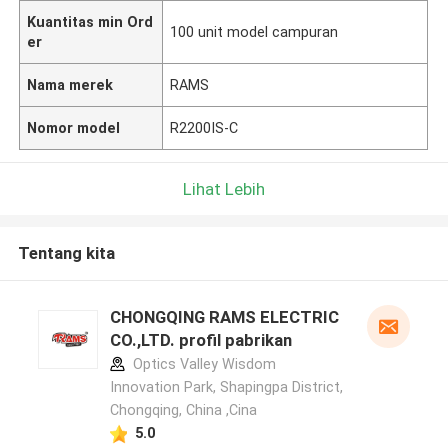
Kuantitas min Ord
100 unit model campuran
er
Nama merek
RAMS
Nomor model
R2200IS-C
Lihat Lebih
Tentang kita
CHONGQING RAMS ELECTRIC
CO.,LTD. profil pabrikan
Optics Valley Wisdom
Innovation Park, Shapingpa District,
Chongqing, China ,Cina
5.0