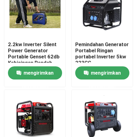
Produk
Tampilan VR
2.2kw Inverter Silent
Pemindahan Generator
Power Generator
Portabel Ringan
Generator Pengelasan Bensin
Portable Genset 62db
portabel Inverter 5kw
Kebisingan Rendah
223CC
mengirimkan
mengirimkan
Generator Pengelasan Diesel
permintaan
permintaan
Generator Pengelasan Busur
Generator Las Portabel
Tongkat Pengelasan Generator