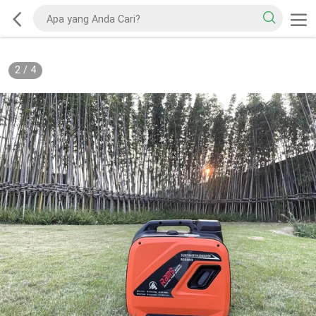
2
/
4