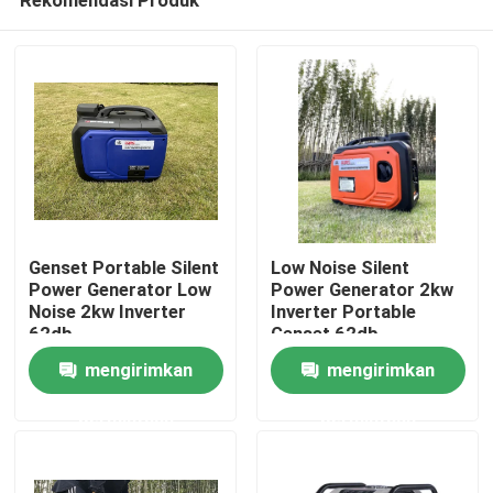
Genset Portable Silent
Low Noise Silent
Power Generator Low
Power Generator 2kw
Noise 2kw Inverter
Inverter Portable
62db
Genset 62db
Rumah
mengirimkan
mengirimkan
permintaan
permintaan
Tentang kita
Kontak