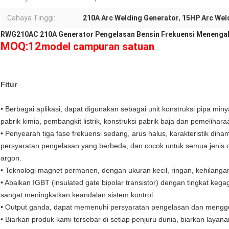
Cahaya Tinggi:
210A Arc Welding Generator
,
15HP Arc Wel
RWG210AC 210A Generator Pengelasan Bensin Frekuensi Menenga
MOQ:12
model campuran satuan
Fitur
• Berbagai aplikasi, dapat digunakan sebagai unit konstruksi pipa minya
pabrik kimia, pembangkit listrik, konstruksi pabrik baja dan pemelihara
• Penyearah tiga fase frekuensi sedang, arus halus, karakteristik di
persyaratan pengelasan yang berbeda, dan cocok untuk semua jenis 
argon.
• Teknologi magnet permanen, dengan ukuran kecil, ringan, kehilangan be
• Abaikan IGBT (insulated gate bipolar transistor) dengan tingkat keg
sangat meningkatkan keandalan sistem kontrol.
• Output ganda, dapat memenuhi persyaratan pengelasan dan mengguna
• Biarkan produk kami tersebar di setiap penjuru dunia, biarkan lay