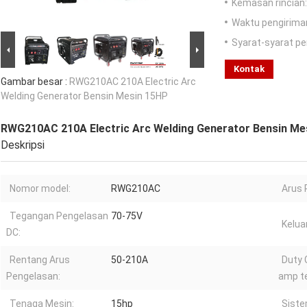
Kemasan rincian:
Waktu pengirima
Syarat-syarat p
Kontak
Gambar besar :
RWG210AC 210A Electric Arc
Welding Generator Bensin Mesin 15HP
RWG210AC 210A Electric Arc Welding Generator Bensin Me
Deskripsi
Nomor model:
RWG210AC
Arus 
Tegangan Pengelasan
70-75V
Kelua
DC:
Rentang Arus
50-210A
Duty 
Pengelasan:
amp te
Tenaga Mesin:
15hp
Siste