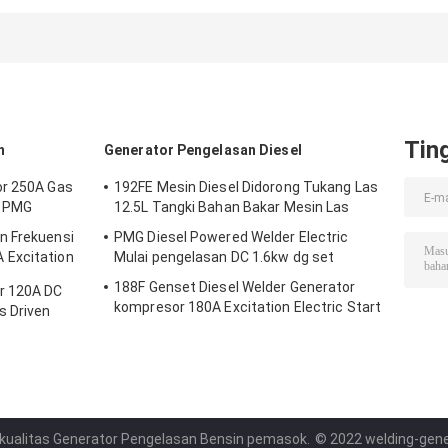
Generator DIESEL
Generator Bensin
Frekuensi
5,5 gal
531cc 3kw
Menengah 5.5L
Generator
Tin
n
Generator Pengelasan Diesel
or 250A Gas
192FE Mesin Diesel Didorong Tukang Las
y PMG
12.5L Tangki Bahan Bakar Mesin Las
n Frekuensi
PMG Diesel Powered Welder Electric
 Excitation
Mulai pengelasan DC 1.6kw dg set
188F Genset Diesel Welder Generator
r 120A DC
kompresor 180A Excitation Electric Start
s Driven
 kualitas Generator Pengelasan Bensin pemasok.
© 2022 welding-gener