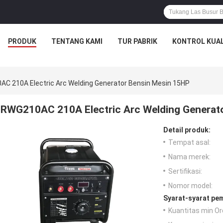
PRODUK
TENTANG KAMI
TUR PABRIK
KONTROL KUAL
C 210A Electric Arc Welding Generator Bensin Mesin 15HP
RWG210AC 210A Electric Arc Welding Generat
Detail produk:
Tempat asal:
Nama merek:
Sertifikasi:
Nomor model:
Syarat-syarat pe
Kuantitas min Or