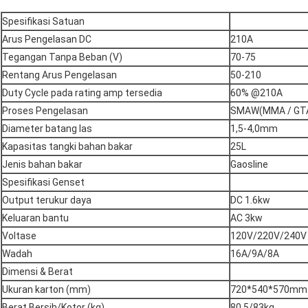
Spesifikasi Satuan
Arus Pengelasan DC
210A
Tegangan Tanpa Beban (V)
70-75
Rentang Arus Pengelasan
50-210
Duty Cycle pada rating amp tersedia
60% @210A
Proses Pengelasan
SMAW(MMA / GT
Diameter batang las
1,5-4,0mm
Kapasitas tangki bahan bakar
25L
Jenis bahan bakar
Gaosline
Spesifikasi Genset
Output terukur daya
DC 1.6kw
Keluaran bantu
AC 3kw
Voltase
120V/220V/240V
Wadah
16A/9A/8A
Dimensi & Berat
Ukuran karton (mm)
720*540*570mm
Berat Bersih/Kotor (kg)
80,5/83kg