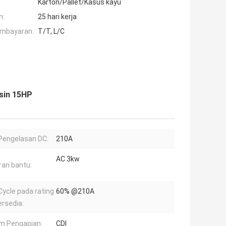
Karton/Pallet/Kasus kayu
n:
25 hari kerja
embayaran:
T/T, L/C
sin 15HP
Pengelasan DC:
210A
AC 3kw
ran bantu:
Cycle pada rating
60% @210A
rsedia:
m Pengapian:
CDI