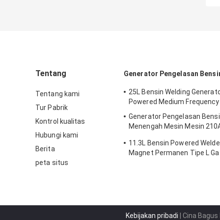
Tentang
Generator Pengelasan Bensi
25L Bensin Welding Generat
Tentang kami
Powered Medium Frequenc
Tur Pabrik
Generator Pengelasan Bensi
Kontrol kualitas
Menengah Mesin Mesin 210A
Hubungi kami
190F
11.3L Bensin Powered Welde
Berita
Magnet Permanen Tipe L Ga
peta situs
Welders
Kebijakan pribadi
| Cina Bagus