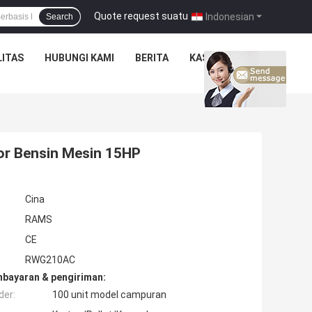
Quote request suatu
|
Indonesian
Search
ITAS
HUBUNGI KAMI
BERITA
KASUS
or Bensin Mesin 15HP
Cina
RAMS
CE
RWG210AC
mbayaran & pengiriman:
der:
100 unit model campuran