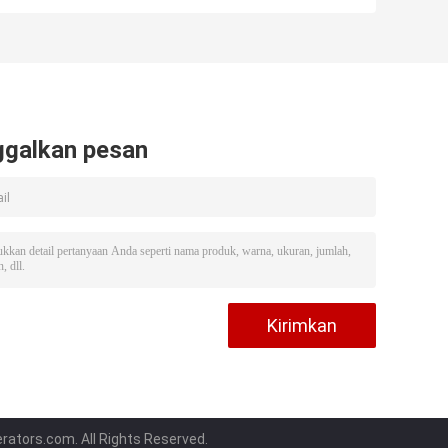
Tangki Kecil
Portabel DIESEL
Frekuensi Sedang
Arus Alternatif
210 Amp
ggalkan pesan
ators.com. All Rights Reserved.