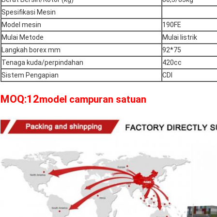
Spesifikasi Mesin
Model mesin
190FE
Mulai Metode
Mulai listrik
Langkah borex mm
92*75
Tenaga kuda/perpindahan
420cc
Sistem Pengapian
CDI
MOQ:12
model campuran satuan