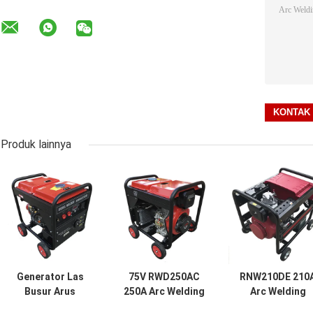
Produk lainnya
Generator Las
75V RWD250AC
RNW210DE 210
Busur Arus
250A Arc Welding
Arc Welding
Langsung 230A
Generator
Generator DIES