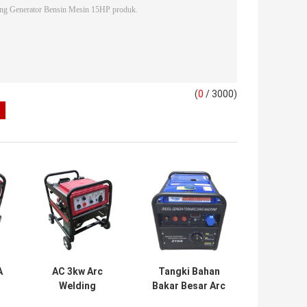
(
0
/ 3000)
A
AC 3kw Arc
Tangki Bahan
Welding
Bakar Besar Arc
EL
Generator Diesel
3kw Generator