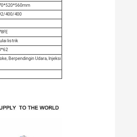
70*520*560mm
92/400/400
78FE
lai listrik
8*62
roke, Berpendingin Udara, Injeksi