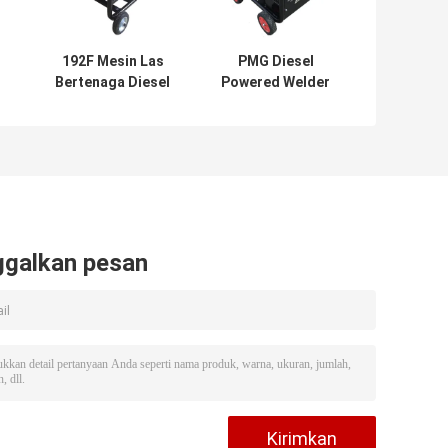
192F Mesin Las
PMG Diesel
Bertenaga Diesel
Powered Welder
12.5L Diesel
Electric Mulai
C
Powered Welder
pengelasan DC
i
Generator
1.6kw dg set
ggalkan pesan