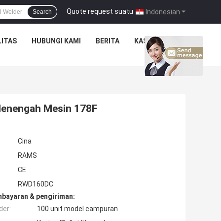
Quote request suatu
|
Indonesian
Search
ITAS
HUBUNGI KAMI
BERITA
KASUS
 Menengah Mesin 178F
Cina
RAMS
CE
RWD160DC
mbayaran & pengiriman:
der:
100 unit model campuran