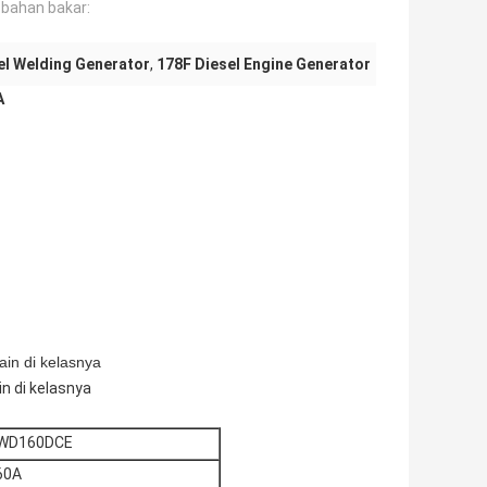
 bahan bakar:
el Welding Generator
,
178F Diesel Engine Generator
A
ain di kelasnya
in di kelasnya
WD160DCE
60A