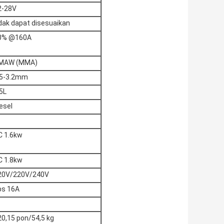
2-28V
idak dapat disesuaikan
0% @160A
MAW (MMA)
.5-3.2mm
5L
esel
C 1.6kw
C 1.8kw
20V/220V/240V
ps 16A
20,15 pon/54,5 kg