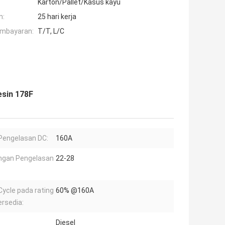
Karton/Pallet/Kasus kayu
n:
25 hari kerja
embayaran:
T/T, L/C
esin 178F
Pengelasan DC:
160A
ngan Pengelasan
22-28
Cycle pada rating
60% @160A
rsedia:
Diesel