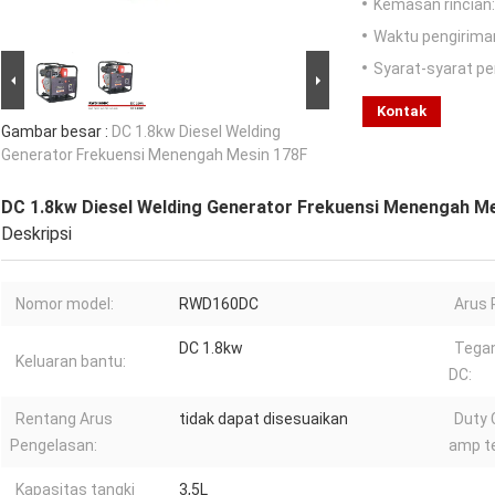
Kemasan rincian:
Waktu pengirima
Syarat-syarat p
Kontak
Gambar besar :
DC 1.8kw Diesel Welding
Generator Frekuensi Menengah Mesin 178F
DC 1.8kw Diesel Welding Generator Frekuensi Menengah M
Deskripsi
Nomor model:
RWD160DC
Arus 
DC 1.8kw
Tega
Keluaran bantu:
DC:
Rentang Arus
tidak dapat disesuaikan
Duty 
Pengelasan:
amp te
Kapasitas tangki
3,5L