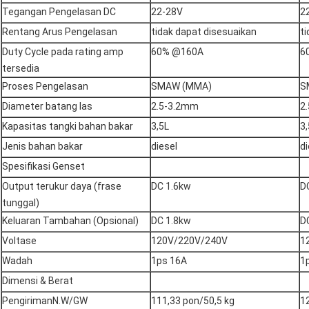
Tegangan Pengelasan DC
22-28V
2
Rentang Arus Pengelasan
tidak dapat disesuaikan
t
Duty Cycle pada rating amp
60% @160A
6
tersedia
Proses Pengelasan
SMAW (MMA)
S
Diameter batang las
2.5-3.2mm
2
Kapasitas tangki bahan bakar
3,5L
3,
Jenis bahan bakar
diesel
di
Spesifikasi Genset
Output terukur daya (frase
DC 1.6kw
D
tunggal)
Keluaran Tambahan (Opsional)
DC 1.8kw
D
Voltase
120V/220V/240V
1
Wadah
1ps 16A
1
Dimensi & Berat
PengirimanN.W/GW
111,33 pon/50,5 kg
1