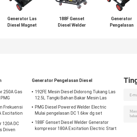
Generator Las
188F Genset
Generator
Diesel Magnet
Diesel Welder
Pengelasan
Permanen PMG
Generator
Diesel SMAW
210A GTAW Mulai
kompresor 180A
250A RWD250A
Listrik
Excitation
Jenis Frekuens
Electric Start
Menengah
Tin
n
Generator Pengelasan Diesel
or 250A Gas
192FE Mesin Diesel Didorong Tukang Las
y PMG
12.5L Tangki Bahan Bakar Mesin Las
n Frekuensi
PMG Diesel Powered Welder Electric
 Excitation
Mulai pengelasan DC 1.6kw dg set
188F Genset Diesel Welder Generator
r 120A DC
kompresor 180A Excitation Electric Start
s Driven