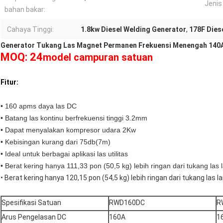
Jenis
bahan bakar:
Cahaya Tinggi:
1.8kw Diesel Welding Generator
,
178F Dies
Generator Tukang Las Magnet Permanen Frekuensi Menengah 140
MOQ: 24
model campuran satuan
Fitur:
• 160 apms daya las DC
• Batang las kontinu berfrekuensi tinggi 3.2mm
• Dapat menyalakan kompresor udara 2Kw
• Kebisingan kurang dari 75db(7m)
• Ideal untuk berbagai aplikasi las utilitas
• Berat kering hanya 111,33 pon (50,5 kg) lebih ringan dari tukang las l
• Berat kering hanya 120,15 pon (54,5 kg) lebih ringan dari tukang las la
Spesifikasi Satuan
RWD160DC
R
Arus Pengelasan DC
160A
1