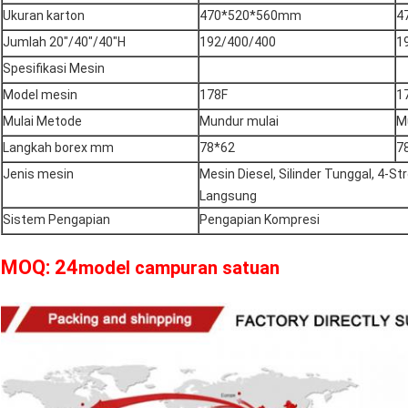
Ukuran karton
470*520*560mm
4
Jumlah 20"/40"/40"H
192/400/400
1
Spesifikasi Mesin
Model mesin
178F
1
Mulai Metode
Mundur mulai
Mu
Langkah borex mm
78*62
7
Jenis mesin
Mesin Diesel, Silinder Tunggal, 4-St
Langsung
Sistem Pengapian
Pengapian Kompresi
MOQ: 24
model campuran satuan