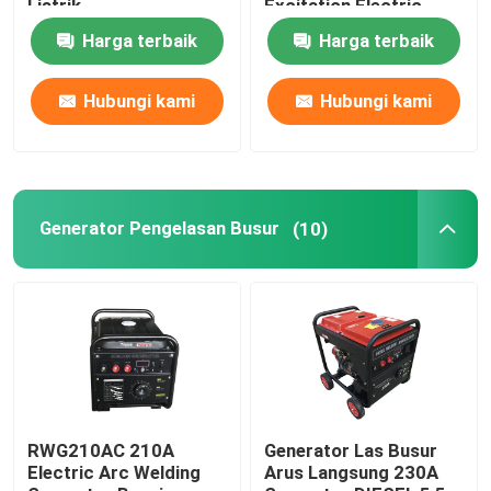
Listrik
Excitation Electric
Start
Harga terbaik
Harga terbaik
Generator Pengelasan Busur
Hubungi kami
Hubungi kami
Generator Las Portabel
Tongkat Pengelasan Generator
Generator Pengelasan Busur
(10)
Tukang Las yang Digerakkan Mesin
Generator Listrik Portabel
Generator Inverter Digital
RWG210AC 210A
Generator Las Busur
Electric Arc Welding
Arus Langsung 230A
Pembangkit Listrik Senyap