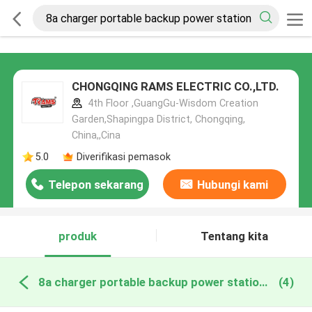
CHONGQING RAMS ELECTRIC CO.,LTD.
4th Floor ,GuangGu-Wisdom Creation
Garden,Shapingpa District, Chongqing,
China,,Cina
5.0
Diverifikasi pemasok
Telepon sekarang
Hubungi kami
produk
Tentang kita
8a charger portable backup power station pembuatan online
(4)