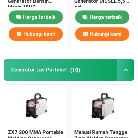
Generator Bensin
Generator DIESEL 5,5
Mesin 15HP
gal
Generator Watt Tinggi
Harga terbaik
Harga terbaik
Hubungi kami
Hubungi kami
Pembangkit Listrik Cadangan Portabel
Generator Tukang Las Inverter
Generator Las Portabel
(10)
Anakan Daya Mini
Pompa Pemadam Kebakaran
Troli Keranjang Lipat
ZX7 200 MMA Portable
Manual Rumah Tangga