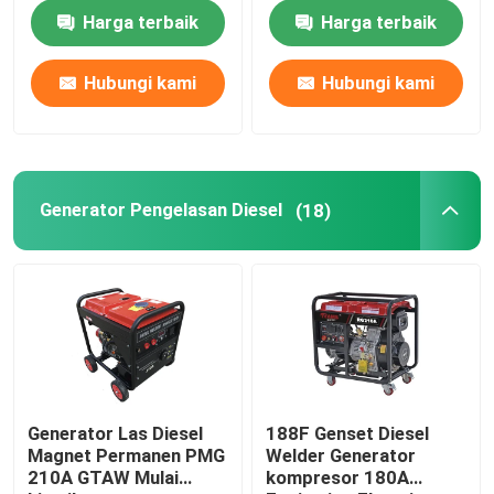
Harga terbaik
Harga terbaik
Tur Pabrik
Hubungi kami
Hubungi kami
Kontrol kualitas
Hubungi kami
Generator Pengelasan Diesel
(18)
Berita
kasus
Generator Pengelasan Bensin
Generator Las Diesel
188F Genset Diesel
Magnet Permanen PMG
Welder Generator
210A GTAW Mulai
kompresor 180A
Generator Pengelasan Diesel