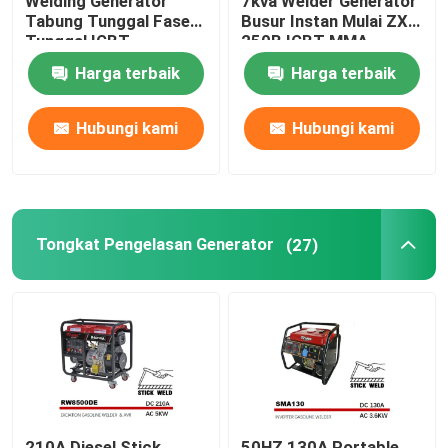
Welding Generator
7kva Welder Generator
Tabung Tunggal Fase
Busur Instan Mulai ZX7
Tunggal IGBT
250B IGBT MMA
Harga terbaik
Harga terbaik
Hubungi kami
Hubungi kami
Tongkat Pengelasan Generator
(27)
210A Diesel Stick
50HZ 130A Portable