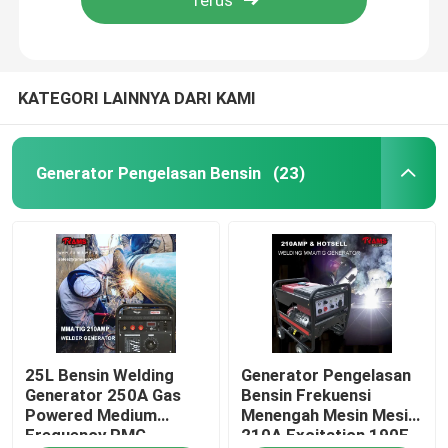
KATEGORI LAINNYA DARI KAMI
Generator Pengelasan Bensin
(23)
Rumah
25L Bensin Welding
Generator Pengelasan
Produk
Generator 250A Gas
Bensin Frekuensi
Powered Medium
Menengah Mesin Mesin
Frequency PMG
210A Excitation 190F
Tentang kami